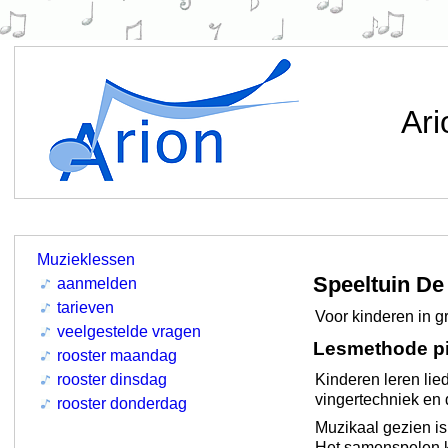
Ari
Muzieklessen
Speeltuin D
aanmelden
tarieven
Voor kinderen in g
veelgestelde vragen
Lesmethode p
rooster maandag
Kinderen leren lie
rooster dinsdag
vingertechniek en 
rooster donderdag
Muzikaal gezien is
Het samenspelen k