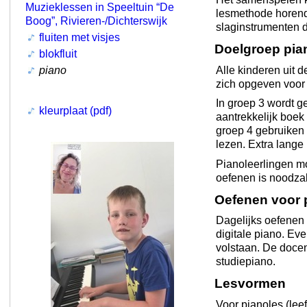
Muzieklessen in Speeltuin “De
lesmethode horende
Boog”, Rivieren-/Dichterswijk
slaginstrumenten d
fluiten met visjes
Doelgroep pia
blokfluit
Alle kinderen uit 
piano
zich opgeven voor 
In groep 3 wordt 
kleurplaat (pdf)
aantrekkelijk boek
groep 4 gebruiken 
lezen. Extra lange 
Pianoleerlingen mo
oefenen is noodzak
Oefenen voor 
Dagelijks oefenen 
digitale piano. E
volstaan. De docen
studiepiano.
Lesvormen
Voor pianoles (leef