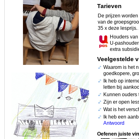
Tarieven
De prijzen worden 
van de groepsgroot
35 x deze lesprijs.
Houders van 
U-pashouders
extra subsidi
Veelgestelde 
Waarom is het n
goedkopere, gr
Ik heb op intern
letten bij aank
Kunnen ouders t
Zijn er open les
Wat is het versc
Ik heb een aanb
Antwoord
Oefenen juiste vi